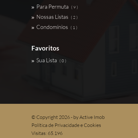
Para Permuta
( 9 )
Nossas Listas
( 2 )
Condomínios
( 1 )
Favoritos
Sua Lista
( 0 )
© Copyright 2026 - by
Active Imob
Política de Privacidade e Cookies
Visitas: 65.196