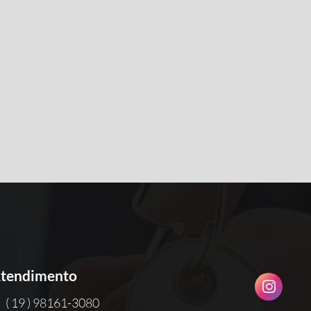
tendimento
( 19 ) 98161-3080