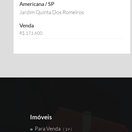
Americana / SP
Jardim Quinta Dos Romeiros
Venda
R$ 171.600
Imóveis
Para Venda
( 19 )