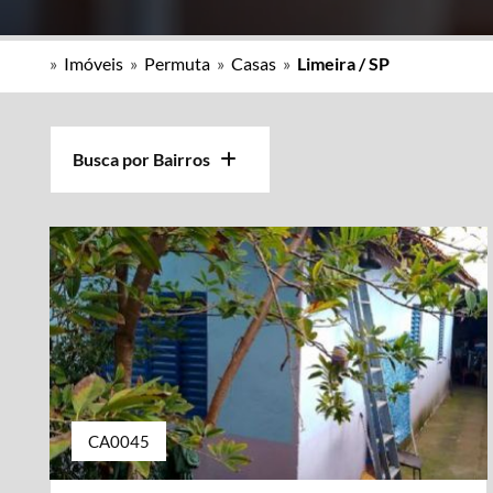
»
Imóveis
»
Permuta
»
Casas
»
Limeira / SP
Busca por Bairros
CA0045