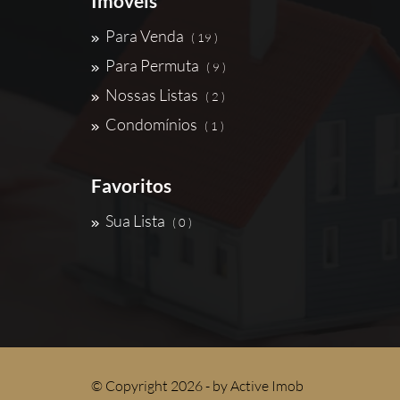
Imóveis
Para Venda
( 19 )
Para Permuta
( 9 )
Nossas Listas
( 2 )
Condomínios
( 1 )
Favoritos
Sua Lista
( 0 )
© Copyright 2026 - by
Active Imob